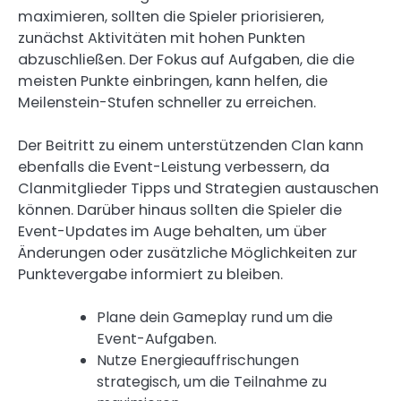
maximieren, sollten die Spieler priorisieren,
zunächst Aktivitäten mit hohen Punkten
abzuschließen. Der Fokus auf Aufgaben, die die
meisten Punkte einbringen, kann helfen, die
Meilenstein-Stufen schneller zu erreichen.
Der Beitritt zu einem unterstützenden Clan kann
ebenfalls die Event-Leistung verbessern, da
Clanmitglieder Tipps und Strategien austauschen
können. Darüber hinaus sollten die Spieler die
Event-Updates im Auge behalten, um über
Änderungen oder zusätzliche Möglichkeiten zur
Punktevergabe informiert zu bleiben.
Plane dein Gameplay rund um die
Event-Aufgaben.
Nutze Energieauffrischungen
strategisch, um die Teilnahme zu