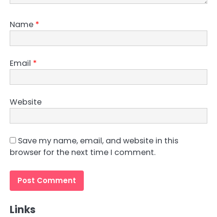
Name
*
Email
*
Website
Save my name, email, and website in this
browser for the next time I comment.
Links