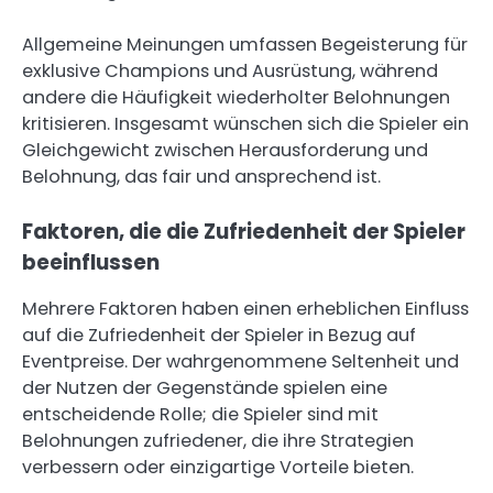
Allgemeine Meinungen umfassen Begeisterung für
exklusive Champions und Ausrüstung, während
andere die Häufigkeit wiederholter Belohnungen
kritisieren. Insgesamt wünschen sich die Spieler ein
Gleichgewicht zwischen Herausforderung und
Belohnung, das fair und ansprechend ist.
Faktoren, die die Zufriedenheit der Spieler
beeinflussen
Mehrere Faktoren haben einen erheblichen Einfluss
auf die Zufriedenheit der Spieler in Bezug auf
Eventpreise. Der wahrgenommene Seltenheit und
der Nutzen der Gegenstände spielen eine
entscheidende Rolle; die Spieler sind mit
Belohnungen zufriedener, die ihre Strategien
verbessern oder einzigartige Vorteile bieten.