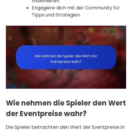
maximieren.
Engagiere dich mit der Community für
Tipps und Strategien.
Wie nehmen die Spieler den Wert
der Eventpreise wahr?
Die Spieler betrachten den Wert der Eventpreise in