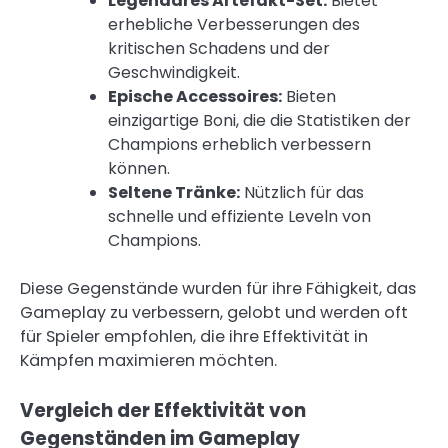
Legendäres Artefakt-Set:
Bietet
erhebliche Verbesserungen des
kritischen Schadens und der
Geschwindigkeit.
Epische Accessoires:
Bieten
einzigartige Boni, die die Statistiken der
Champions erheblich verbessern
können.
Seltene Tränke:
Nützlich für das
schnelle und effiziente Leveln von
Champions.
Diese Gegenstände wurden für ihre Fähigkeit, das
Gameplay zu verbessern, gelobt und werden oft
für Spieler empfohlen, die ihre Effektivität in
Kämpfen maximieren möchten.
Vergleich der Effektivität von
Gegenständen im Gameplay