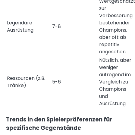
Wertgeschätz
zur
Verbesserung
Legendäre
bestehender
7-8
Ausrüstung
Champions,
aber oft als
repetitiv
angesehen.
Nützlich, aber
weniger
aufregend im
Ressourcen (z.B.
5-6
Vergleich zu
Tränke)
Champions
und
Ausrüstung.
Trends in den Spielerpräferenzen für
spezifische Gegenstände