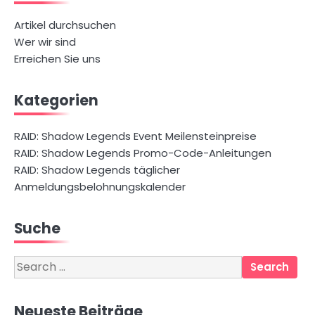
Artikel durchsuchen
Wer wir sind
Erreichen Sie uns
Kategorien
RAID: Shadow Legends Event Meilensteinpreise
RAID: Shadow Legends Promo-Code-Anleitungen
RAID: Shadow Legends täglicher
Anmeldungsbelohnungskalender
Suche
Search
for:
Neueste Beiträge