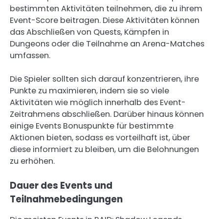
bestimmten Aktivitäten teilnehmen, die zu ihrem
Event-Score beitragen. Diese Aktivitäten können
das Abschließen von Quests, Kämpfen in
Dungeons oder die Teilnahme an Arena-Matches
umfassen.
Die Spieler sollten sich darauf konzentrieren, ihre
Punkte zu maximieren, indem sie so viele
Aktivitäten wie möglich innerhalb des Event-
Zeitrahmens abschließen. Darüber hinaus können
einige Events Bonuspunkte für bestimmte
Aktionen bieten, sodass es vorteilhaft ist, über
diese informiert zu bleiben, um die Belohnungen
zu erhöhen.
Dauer des Events und
Teilnahmebedingungen