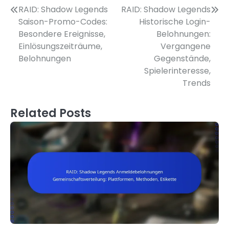
Post
RAID: Shadow Legends
RAID: Shadow Legends
Saison-Promo-Codes:
Historische Login-
navigation
Besondere Ereignisse,
Belohnungen:
Einlösungszeiträume,
Vergangene
Belohnungen
Gegenstände,
Spielerinteresse,
Trends
Related Posts